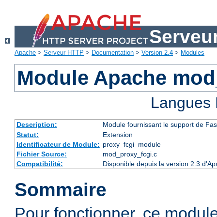
Serveu
Apache
>
Serveur HTTP
>
Documentation
>
Version 2.4
>
Modules
Module Apache mod
Langues 
Description:
Module fournissant le support de Fa
Statut:
Extension
Identificateur de Module:
proxy_fcgi_module
Fichier Source:
mod_proxy_fcgi.c
Compatibilité:
Disponible depuis la version 2.3 d'A
Sommaire
Pour fonctionner, ce modul