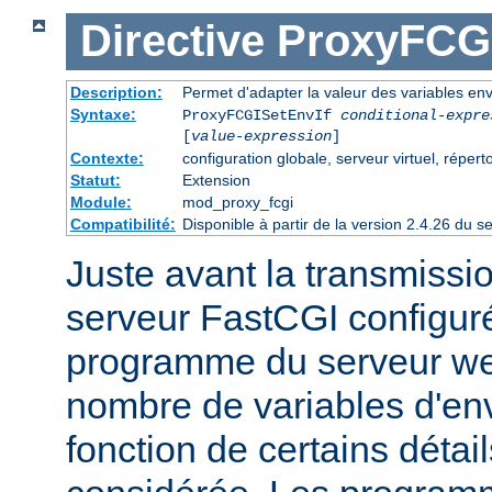
Directive
ProxyFCGI
Description:
Permet d'adapter la valeur des variables e
Syntaxe:
ProxyFCGISetEnvIf
conditional-expre
[
value-expression
]
Contexte:
configuration globale, serveur virtuel, répert
Statut:
Extension
Module:
mod_proxy_fcgi
Compatibilité:
Disponible à partir de la version 2.4.26 du
Juste avant la transmissi
serveur FastCGI configuré
programme du serveur web
nombre de variables d'en
fonction de certains détai