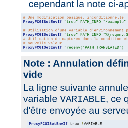
cependant la note ci-a
# Une modification basique, inconditionnelle
ProxyFCGISetEnvIf
"true"
PATH_INFO
"/example"
# Utilisation d'une variable d'environnement 
ProxyFCGISetEnvIf
"true"
PATH_INFO
"%{reqenv:
# Utilisation de captures dans la condition e
# nouvelle valeur
ProxyFCGISetEnvIf
"reqenv('PATH_TRANSLATED') 
Note : Annulation défin
vide
La ligne suivante annule 
variable
, ce 
VARIABLE
d'être envoyée au serve
ProxyFCGISetEnvIf
 true 
!
VARIABLE