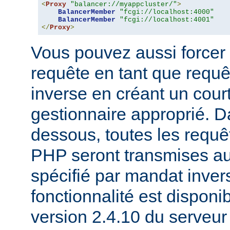
<
Proxy
"balancer://myappcluster/"
>
BalancerMember
"fcgi://localhost:4000"
BalancerMember
"fcgi://localhost:4001"
</
Proxy
>
Vous pouvez aussi forcer 
requête en tant que requ
inverse en créant un court
gestionnaire approprié. D
dessous, toutes les requê
PHP seront transmises a
spécifié par mandat inver
fonctionnalité est disponib
version 2.4.10 du serveu