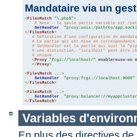
Mandataire via un gest
<
FilesMatch
"\.php$"
>
# Note : la seule partie variable est /pa
SetHandler
"proxy:unix:/path/to/app.sock
</
FilesMatch
>
# Définition d'une configuration de mandat
# La partie qui est mise en correspondance
# SetHandler est la partie qui suit le "pi
# une distinction, "localhost" peut être c
# unique.
<
Proxy
"fcgi://localhost/"
 enablereuse
=
on 
</
Proxy
>
<
FilesMatch
...>
SetHandler
"proxy:fcgi://localhost:9000"
</
FilesMatch
>
<
FilesMatch
...>
SetHandler
"proxy:balancer://myappcluste
</
FilesMatch
>
Variables d'enviro
En plus des directives de 