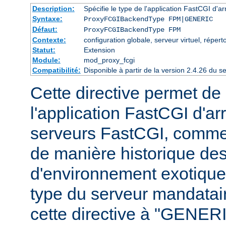
Description:
Spécifie le type de l'application FastCGI d'ar
Syntaxe:
ProxyFCGIBackendType FPM|GENERIC
Défaut:
ProxyFCGIBackendType FPM
Contexte:
configuration globale, serveur virtuel, répert
Statut:
Extension
Module:
mod_proxy_fcgi
Compatibilité:
Disponible à partir de la version 2.4.26 du
Cette directive permet de 
l'application FastCGI d'ar
serveurs FastCGI, comme
de manière historique des
d'environnement exotiques 
type du serveur mandataire
cette directive à "GENERI