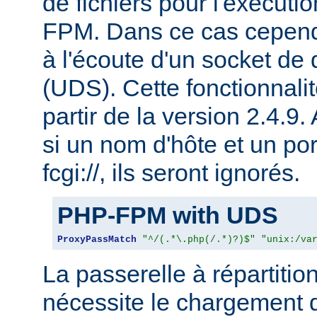
de fichiers pour l'exécu
FPM. Dans ce cas cepen
à l'écoute d'un socket de
(UDS). Cette fonctionnalit
partir de la version 2.4.9.
si un nom d'hôte et un por
fcgi://, ils seront ignorés.
PHP-FPM with UDS
ProxyPassMatch
"^/(.*\.php(/.*)?)$"
"unix:/va
La passerelle à répartitio
nécessite le chargement