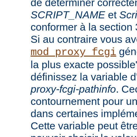
de déterminer correct
SCRIPT_NAME
et
Scr
conformer à la section
Si au contraire vous a
génè
mod_proxy_fcgi
la plus exacte possibl
définissez la variable
proxy-fcgi-pathinfo
. Ce
contournement pour u
dans certaines implém
Cette variable peut êtr